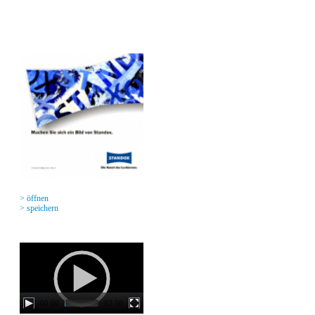
> öffnen
> speichern
Video
Player
00:00
02:50