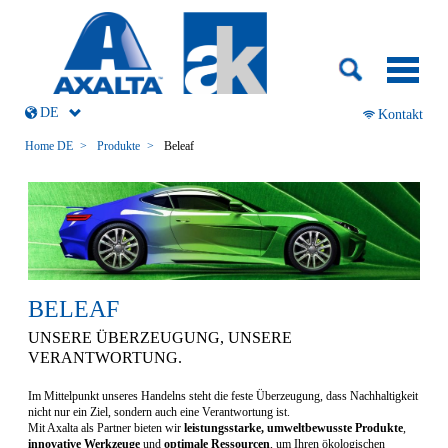
Navigation
überspringen
DE
Navigation
Kontakt
überspringen
Home DE
Produkte
Beleaf
BELEAF
UNSERE ÜBERZEUGUNG, UNSERE
VERANTWORTUNG.
Im Mittelpunkt unseres Handelns steht die feste Überzeugung, dass Nachhaltigkeit
nicht nur ein Ziel, sondern auch eine Verantwortung ist.
Mit Axalta als Partner bieten wir
leistungsstarke, umweltbewusste Produkte
,
innovative Werkzeuge
und
optimale Ressourcen
, um Ihren ökologischen