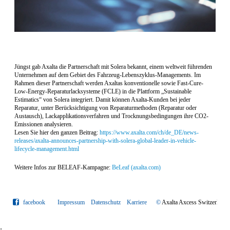
Jüngst gab Axalta die Partnerschaft mit Solera bekannt, einem weltweit führenden
Unternehmen auf dem Gebiet des Fahrzeug-Lebenszyklus-Managements. Im
Rahmen dieser Partnerschaft werden Axaltas konventionelle sowie Fast-Cure-
Low-Energy-Reparaturlacksysteme (FCLE) in die Plattform „Sustainable
Estimatics“ von Solera integriert. Damit können Axalta-Kunden bei jeder
Reparatur, unter Berücksichtigung von Reparaturmethoden (Reparatur oder
Austausch), Lackapplikationsverfahren und Trocknungsbedingungen ihre CO2-
Emissionen analysieren.
Lesen Sie hier den ganzen Beitrag:
https://www.axalta.com/ch/de_DE/news-
releases/axalta-announces-partnership-with-solera-global-leader-in-vehicle-
lifecycle-management.html
Weitere Infos zur BELEAF-Kampagne:
BeLeaf (axalta.com)
facebook
Impressum
Datenschutz
Karriere
©
Axalta Axcess Switzerlan
;