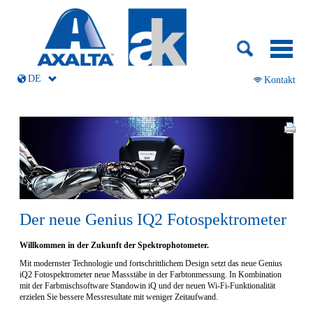
DE
Navigation
Kontakt
überspringen
Der neue Genius IQ2 Fotospektrometer
Willkommen in der Zukunft der Spektrophotometer.
Mit modernster Technologie und fortschrittlichem Design setzt das neue Genius
iQ2 Fotospektrometer neue Massstäbe in der Farbtonmessung. In Kombination
mit der Farbmischsoftware Standowin iQ und der neuen Wi-Fi-Funktionalität
erzielen Sie bessere Messresultate mit weniger Zeitaufwand.