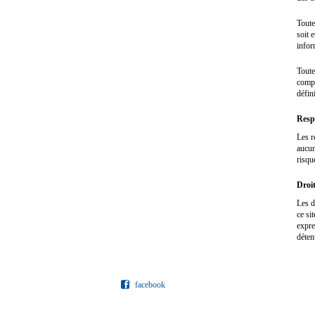
Toute
soit 
infor
Toute
compl
défin
Respo
Les r
aucun
risque
Droi
Les d
ce si
expre
déten
facebook