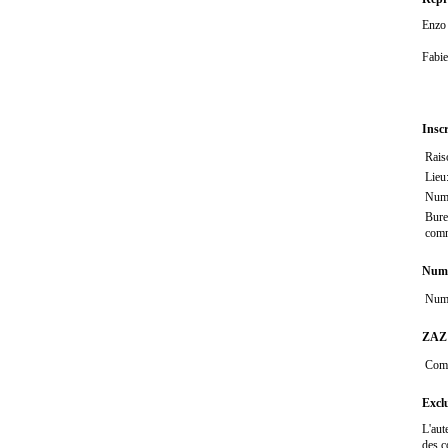
Enzo 
Fabie
Insc
Rais
Lieu
Num
Bure
com
Nume
Num
ZAZ
Com
Exclu
L'aute
des c