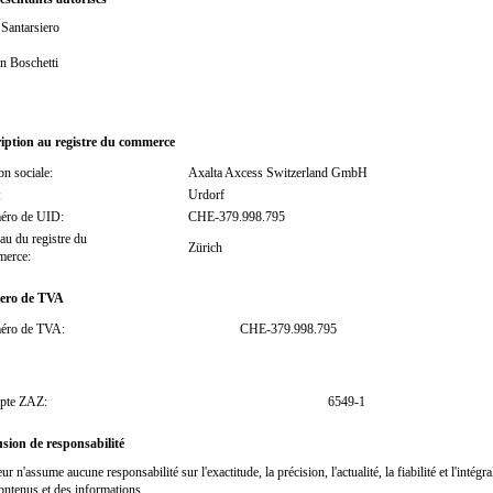
Santarsiero
n Boschetti
ription au registre du commerce
on sociale:
Axalta Axcess Switzerland GmbH
:
Urdorf
éro de UID:
CHE-379.998.795
au du registre du
Zürich
merce
:
ro de TVA
éro de TVA:
CHE-379.998.795
pte ZAZ:
6549-1
sion de responsabilité
ur n'assume aucune responsabilité sur l'exactitude, la précision, l'actualité, la fiabilité et l'intégra
ontenus et des informations.