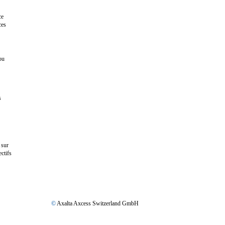
ce
ces
ou
s
 sur
ctifs
©
Axalta Axcess Switzerland GmbH