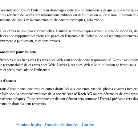
 revendication contre l'auteur pour dommages matériels ou immatériels de quelle que sorte que 
et qui résultent de l'accès aux informations publiées ou de l'utilisation ou de la non utilisation de 
mations, de l'abus de la connexion ou de pannes techniques, sera exclue.
s les offres ne sont pas contractuelles. L'auteur se réserve expressément le droit de modifier, de
éter et de supprimer des parties de pages ou l'ensemble de l'offre ou de cesser temporairement 
itivement la publication, et ce sans préavis.
nsabilité pour les liens
éférences et les liens vers les tiers sites Web sont hors de notre responsabilité. Nous n'assumon
e responsabilité de ces tiers sites Web. L'accès à ces sites Web et leur utilisation se feront sous
s et périls exclusifs de l'utilisateur.
ts d'auteur
roits d'auteur ainsi que tous les autres droits liés aux contenus, visuels, photos et autres fichiers
te Web sont la propriété exclusive de la société
André Koch AG
ou des détenteurs de droit respe
ssément indiqués. Toute reproduction de tout élément sera soumise à l'accord préalable écrit des
teurs de droit d'auteur respectifs.
Mentions légales
Protection des données
Carrière