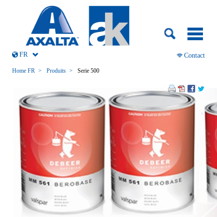
Aller
au
contenu
FR
Aller
Contact
au
contenu
Home FR
Produits
Serie 500