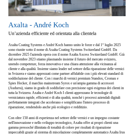
Axalta - André Koch
Un’azienda efficiente ed orientata alla clientela
Axalta Coating Systems e André Koch hanno unito le forze e dal 1° luglio 2025
sono riunite sotto il nome di Axalta Coating Systems Switzerland GmbH. Da
dicembre 2025 l'azienda opera con il nome Axalta Axcess Switzerland GmbH. Già
dal novembre 2023 stiamo plasmando insieme il futuro del mercato svizzero,
unendo competenze, forza innovativa e una chiara attenzione alla vicinanza al
cliente e alla qualità. Insieme siamo leader nel settore della riparazione delle vernici
in Svizzera e siamo apprezzati come partner affidabile con i più elevati standard di
soddisfazione del cliente. Con i marchi di vernici premium Standox, Cromax e
Spies Hecker, il marchio mainstream Syrox e un'ampia gamma di accessori
(Audurra), siamo in grado di soddisfare con precisione ogni esigenza dei clienti in
tutta la Svizzera. Axalta e André Koch I clienti apprezzano le tecnologie di
verniciatura rapide, efficienti e di alta qualità, nonché i processi aziendali digitali
perfettamente integrati che accelerano e semplificano l'intero processo di
riparazione, rendendolo anche più ecologico e redditizio.
Con oltre 150 anni di esperienza nel settore delle vernici e un impegno costante
nell'innovazione e nello sviluppo tecnologico, Axalta offre ai propri clienti una
gamma pressoché illimitata di tonalità di colore per risultati di riparazione
impeccabili grazie al sistema di miscelazione completamente automatico Axalta Irus